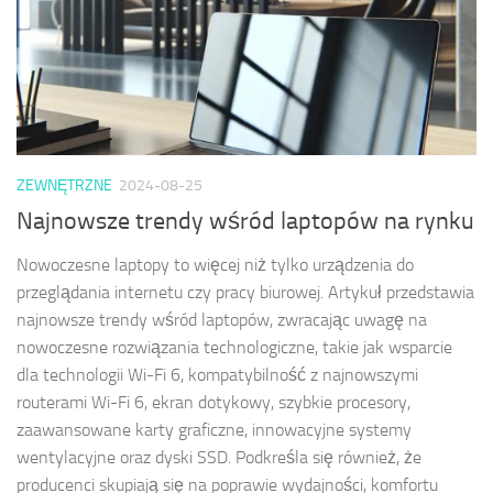
ZEWNĘTRZNE
2024-08-25
Najnowsze trendy wśród laptopów na rynku
Nowoczesne laptopy to więcej niż tylko urządzenia do
przeglądania internetu czy pracy biurowej. Artykuł przedstawia
najnowsze trendy wśród laptopów, zwracając uwagę na
nowoczesne rozwiązania technologiczne, takie jak wsparcie
dla technologii Wi-Fi 6, kompatybilność z najnowszymi
routerami Wi-Fi 6, ekran dotykowy, szybkie procesory,
zaawansowane karty graficzne, innowacyjne systemy
wentylacyjne oraz dyski SSD. Podkreśla się również, że
producenci skupiają się na poprawie wydajności, komfortu