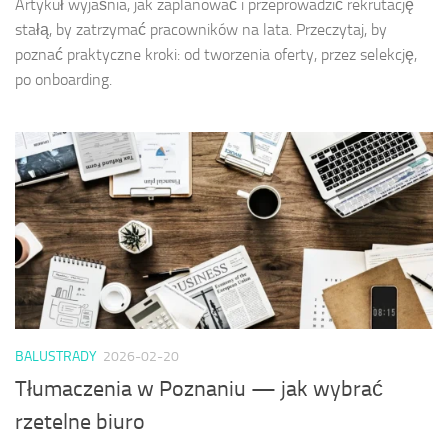
Artykuł wyjaśnia, jak zaplanować i przeprowadzić rekrutację
stałą, by zatrzymać pracowników na lata. Przeczytaj, by
poznać praktyczne kroki: od tworzenia oferty, przez selekcję,
po onboarding.
BALUSTRADY
2026-02-20
Tłumaczenia w Poznaniu — jak wybrać
rzetelne biuro