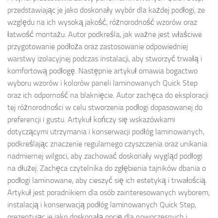
przedstawiając je jako doskonały wybór dla każdej podłogi, ze
względu na ich wysoką jakość, różnorodność wzorów oraz
łatwość montażu. Autor podkreśla, jak ważne jest właściwe
przygotowanie podłoża oraz zastosowanie odpowiedniej
warstwy izolacyjnej podczas instalacji, aby stworzyć trwałą i
komfortową podłogę. Następnie artykuł omawia bogactwo
wyboru wzorów i kolorów paneli laminowanych Quick Step
oraz ich odporność na blaknięcie. Autor zachęca do eksploracji
tej różnorodności w celu stworzenia podłogi dopasowanej do
preferencji i gustu. Artykuł kończy się wskazówkami
dotyczącymi utrzymania i konserwacji podłóg laminowanych,
podkreślając znaczenie regularnego czyszczenia oraz unikania
nadmiernej wilgoci, aby zachować doskonały wygląd podłogi
na dłużej. Zachęca czytelnika do zgłębienia tajników dbania o
podłogi laminowane, aby cieszyć się ich estetyką i trwałością.
Artykuł jest poradnikiem dla osób zainteresowanych wyborem,
instalacją i konserwacją podłóg laminowanych Quick Step,
prezentując je jako doskonałą opcję dla nowoczesnych i