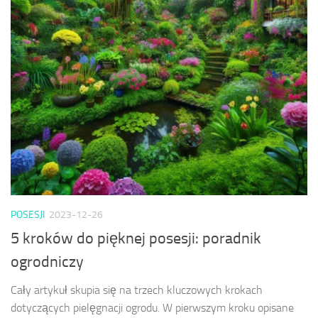
POSESJI
2023-12-26
5 kroków do pięknej posesji: poradnik
ogrodniczy
Cały artykuł skupia się na trzech kluczowych krokach
dotyczących pielęgnacji ogrodu. W pierwszym kroku opisane