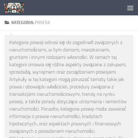
Skip to content
KATEGORIA:
POSESJI
Kategoria posesji odnosi się do zagadnień związanych z
nieruchomościami, w tym domami, mieszkaniami,
gruntami i innymi rodzajami własności. W ramach tej
kategorii omawia się różne aspekty związane z zakupem,
sprzedażą, wynajmem oraz zarządzaniem posesjami.
Artykuły w tej kategorii mogą poruszać tematy takie jak
prawa i obowiązki właścicieli, procedury związane z
transakcjami nieruchomościowymi, trendy na rynku
posesji, a także porady dotyczące utrzymania i remontów
nieruchomości. Ponadto, kategoria posesji może zawierać
informacje o prawie nieruchomości, kredytach
hipotecznych, oraz aspektach prawnych i finansowych
związanych z posiadaniem nieruchomości.