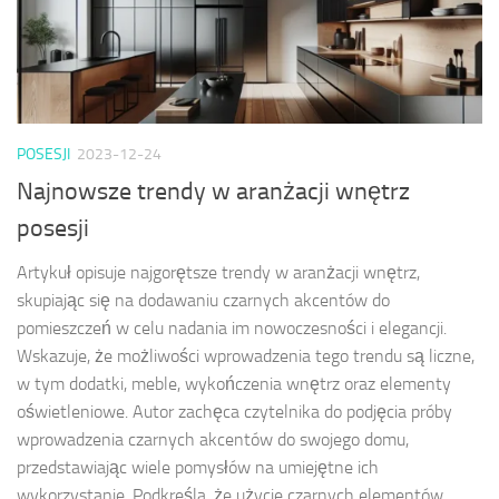
POSESJI
2023-12-24
Najnowsze trendy w aranżacji wnętrz
posesji
Artykuł opisuje najgorętsze trendy w aranżacji wnętrz,
skupiając się na dodawaniu czarnych akcentów do
pomieszczeń w celu nadania im nowoczesności i elegancji.
Wskazuje, że możliwości wprowadzenia tego trendu są liczne,
w tym dodatki, meble, wykończenia wnętrz oraz elementy
oświetleniowe. Autor zachęca czytelnika do podjęcia próby
wprowadzenia czarnych akcentów do swojego domu,
przedstawiając wiele pomysłów na umiejętne ich
wykorzystanie. Podkreśla, że użycie czarnych elementów