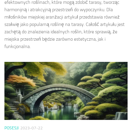
efektownych roślinach, które mogą zdobić tarasy, tworząc
harmonijną i atrakcyjną przestrzeń do wypoczynku. Dla
miłośników miejskiej aranżacji artykuł przedstawia również
szałwię jako popularną roślinę na tarasy. Całość artykułu jest
zachętą do znalezienia idealnych roślin, które sprawią, że
miejska przestrzeń będzie zarówno estetyczna, jak i
funkcjonalna.
POSESJI
2023-07-22