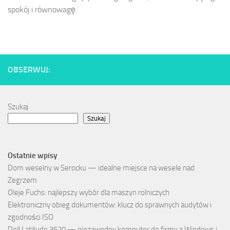
spokój i równowagę.
OBSERWUJ:
Szukaj
Szukaj
Ostatnie wpisy
Dom weselny w Serocku — idealne miejsce na wesele nad
Zegrzem
Oleje Fuchs: najlepszy wybór dla maszyn rolniczych
Elektroniczny obieg dokumentów: klucz do sprawnych audytów i
zgodności ISO
Dell Latitude 3520 — niezawodny komputer do firmy z Windows i