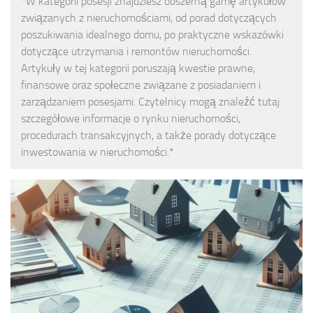
*W kategorii posesji znajdziesz obszerną gamę artykułów
związanych z nieruchomościami, od porad dotyczących
poszukiwania idealnego domu, po praktyczne wskazówki
dotyczące utrzymania i remontów nieruchomości.
Artykuły w tej kategorii poruszają kwestie prawne,
finansowe oraz społeczne związane z posiadaniem i
zarządzaniem posesjami. Czytelnicy mogą znaleźć tutaj
szczegółowe informacje o rynku nieruchomości,
procedurach transakcyjnych, a także porady dotyczące
inwestowania w nieruchomości.*