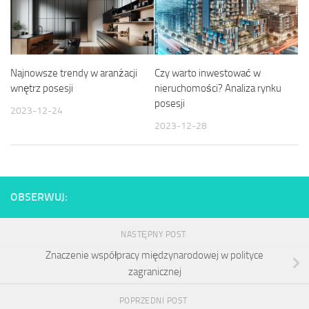
Najnowsze trendy w aranżacji
Czy warto inwestować w
wnętrz posesji
nieruchomości? Analiza rynku
posesji
2023-12-24
2023-12-28
OBSERWUJ:
NASTĘPNY POST
Znaczenie współpracy międzynarodowej w polityce
zagranicznej
POPRZEDNI POST