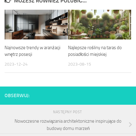
MOŻESZ RÓWNIEŻ POLUBIĆ…
Najnowsze trendy w aranżacji
Najlepsze rośliny na taras do
wnętrz posesji
posiadłości miejskiej
2023-12-24
2023-08-15
OBSERWUJ:
NASTĘPNY POST
Nowoczesne rozwiązania architektoniczne inspirujące do
budowy domu marzeń