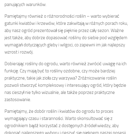
panujących warunków.
Pamiętajmy również o różnorodności roślin – warto wybierać
gatunki kwiatów i krzewów, które zakwitają w różnych porach roku,
aby nasz ogród prezentował się pięknie przez cały sezon. Ważne
jest także, aby dobrze dopasować rośliny do siebie pod względem
wymagań dotyczących gleby i wilgoci, co zapewni im jak najlepszy
wzrost i rozwój.
Dobierając rośliny do ogrodu, warto również zwrócić uwagę na ich
funkcję. Czy mają być to rośliny ozdobne, czy może bardziej
praktyczne, takie jak zioła czy warzywa? Zróżnicowanie roślin
pozwoli stworzyć kompleksowy i interesujący ogród, który będzie
nas cieszył nie tylko wizualnie, ale także poprzez praktyczne
zastosowanie.
Pamiętajmy, że dobór roślin i kwiatów do ogrodu to proces
wymagający czasu i staranności. Warto skonsultować się z
ogrodnikiem bądź korzystać z dostępnych źródeł wiedzy, aby
dokonać najlepszego wyboru i cieszyć się pięknem naszej posesji