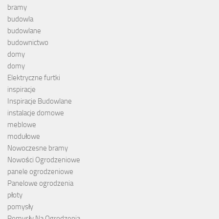
bramy
budowla
budowlane
budownictwo
domy
domy
Elektryczne furtki
inspiracje
Inspiracje Budowlane
instalacje domowe
meblowe
modułowe
Nowoczesne bramy
Nowości Ogrodzeniowe
panele ogrodzeniowe
Panelowe ogrodzenia
płoty
pomysły
Pomysły Na Ogrodzenia