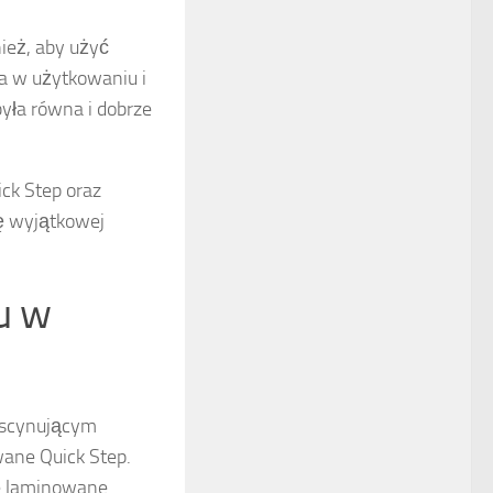
ież, aby użyć
ha w użytkowaniu i
yła równa i dobrze
ck Step oraz
ę wyjątkowej
u w
ascynującym
wane Quick Step.
le laminowane