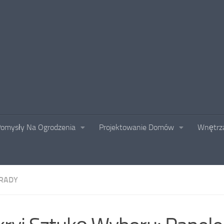
omysły Na Ogrodzenia
Projektowanie Domów
Wnętrza
RADY