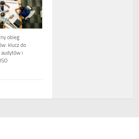
zny obieg
w: klucz do
 audytów i
 ISO