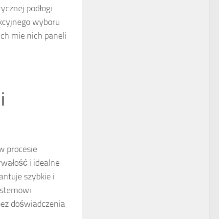
ycznej podłogi.
ekcyjnego wyboru
ch mie nich paneli
i
w procesie
wałość i idealne
ntuje szybkie i
ystemowi
 bez doświadczenia