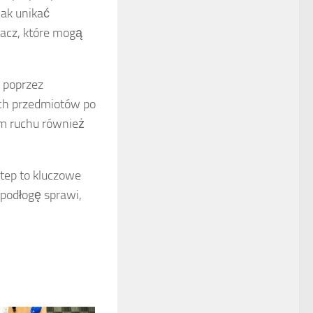
ak unikać
lacz, które mogą
 poprzez
ich przedmiotów po
m ruchu również
tep to kluczowe
podłogę sprawi,