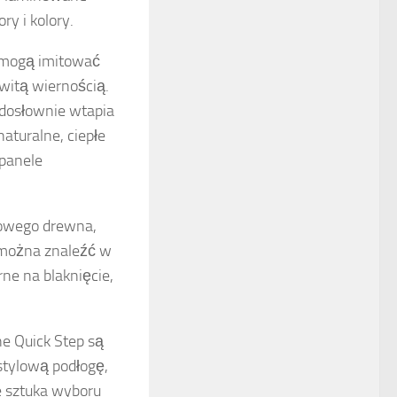
y i kolory.
p mogą imitować
witą wiernością.
 dosłownie wtapia
aturalne, ciepłe
panele
ukowego drewna,
o można znaleźć w
ne na blaknięcie,
ne Quick Step są
stylową podłogę,
e sztuka wyboru