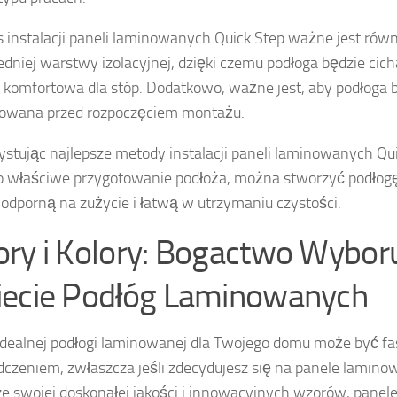
 instalacji paneli laminowanych Quick Step ważne jest równ
dniej warstwy izolacyjnej, dzięki czemu podłoga będzie cic
j komfortowa dla stóp. Dodatkowo, ważne jest, aby podłoga b
towana przed rozpoczęciem montażu.
stując najlepsze metody instalacji paneli laminowanych Qui
o właściwe przygotowanie podłoża, można stworzyć podłog
, odporną na zużycie i łatwą w utrzymaniu czystości.
ry i Kolory: Bogactwo Wybor
ecie Podłóg Laminowanych
dealnej podłogi laminowanej dla Twojego domu może być f
czeniem, zwłaszcza jeśli zdecydujesz się na panele lamino
e swojej doskonałej jakości i innowacyjnych wzorów, pane