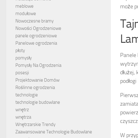
może pr
meblowe
modułowe
Taj
Nowoczesne bramy
Nowości Ogrodzeniowe
Lam
panele ogrodzeniowe
Panelowe ogrodzenia
płoty
Panele 
pomysły
wytrzym
Pomysły Na Ogrodzenia
dłużej,
posesji
Projektowanie Domów
podłogi
Roślinne ogrodzenia
Pierwsz
technologie
technologie budowlane
zamiata
wnętrz
powierz
wnętrza
czyszcz
Wnętrzarskie Trendy
Zaawansowane Technologie Budowlane
W przyp