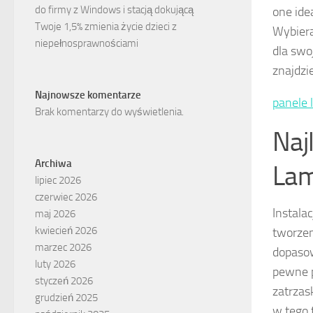
do firmy z Windows i stacją dokującą
one ide
Twoje 1,5% zmienia życie dzieci z
Wybiera
niepełnosprawnościami
dla swo
znajdzie
Najnowsze komentarze
panele 
Brak komentarzy do wyświetlenia.
Naj
Archiwa
Lam
lipiec 2026
czerwiec 2026
Instala
maj 2026
kwiecień 2026
tworzen
marzec 2026
dopasow
luty 2026
pewne p
styczeń 2026
zatrzas
grudzień 2025
w tego 