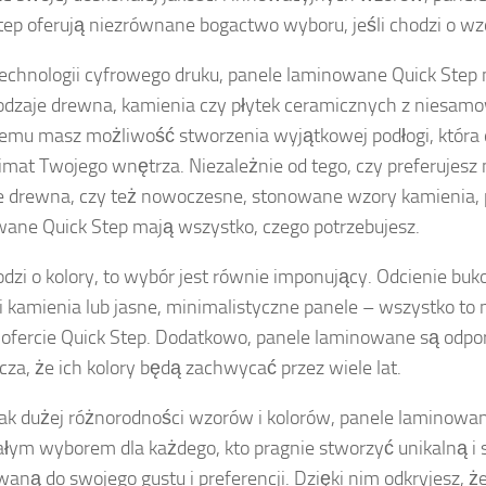
tep oferują niezrównane bogactwo wyboru, jeśli chodzi o wzor
technologii cyfrowego druku, panele laminowane Quick Ste
odzaje drewna, kamienia czy płytek ceramicznych z niesamo
temu masz możliwość stworzenia wyjątkowej podłogi, która
limat Twojego wnętrza. Niezależnie od tego, czy preferujesz n
e drewna, czy też nowoczesne, stonowane wzory kamienia, 
ane Quick Step mają wszystko, czego potrzebujesz.
hodzi o kolory, to wybór jest równie imponujący. Odcienie b
i kamienia lub jasne, minimalistyczne panele – wszystko t
 ofercie Quick Step. Dodatkowo, panele laminowane są odpor
cza, że ich kolory będą zachwycać przez wiele lat.
tak dużej różnorodności wzorów i kolorów, panele laminowa
łym wyborem dla każdego, kto pragnie stworzyć unikalną i 
aną do swojego gustu i preferencji. Dzięki nim odkryjesz, ż