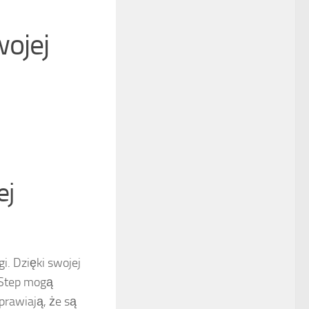
ojej
ej
i. Dzięki swojej
 Step mogą
prawiają, że są