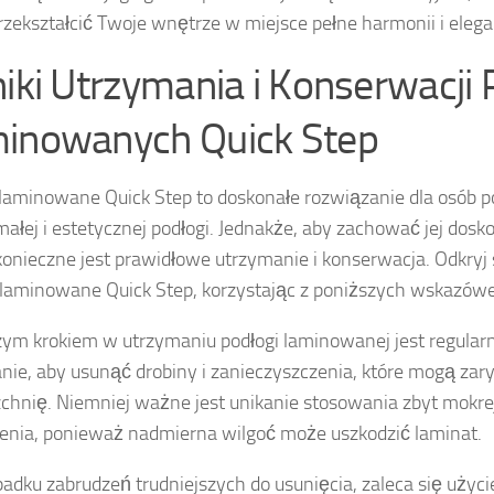
zekształcić Twoje wnętrze w miejsce pełne harmonii i elegan
niki Utrzymania i Konserwacji
inowanych Quick Step
laminowane Quick Step to doskonałe rozwiązanie dla osób 
ałej i estetycznej podłogi. Jednakże, aby zachować jej dosk
 konieczne jest prawidłowe utrzymanie i konserwacja. Odkryj
 laminowane Quick Step, korzystając z poniższych wskazówe
ym krokiem w utrzymaniu podłogi laminowanej jest regularn
nie, aby usunąć drobiny i zanieczyszczenia, które mogą za
chnię. Niemniej ważne jest unikanie stosowania zbyt mokrej
enia, ponieważ nadmierna wilgoć może uszkodzić laminat.
adku zabrudzeń trudniejszych do usunięcia, zaleca się użyci