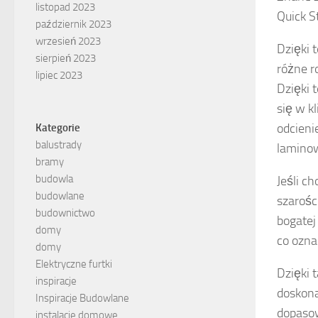
listopad 2023
Quick S
październik 2023
wrzesień 2023
Dzięki 
sierpień 2023
różne r
lipiec 2023
Dzięki 
się w k
odcieni
Kategorie
balustrady
laminow
bramy
budowla
Jeśli c
budowlane
szarośc
budownictwo
bogatej
domy
co ozna
domy
Elektryczne furtki
Dzięki 
inspiracje
doskona
Inspiracje Budowlane
dopasow
instalacje domowe