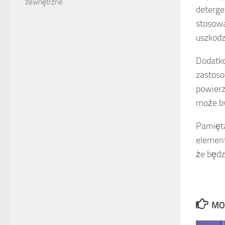
zewnętrzne
deterge
stosowa
uszkodz
Dodatko
zastoso
powierz
może by
Pamięta
element
że będz
MO