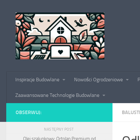
Skip to content
Inspiracje Budowlane
Nowości Ogrodzeniowe
P
Zaawansowane Technologie Budowlane
OBSERWUJ:
BALUST
NASTĘPNY POST
Olej szalunkowy: Ortolan Premium od