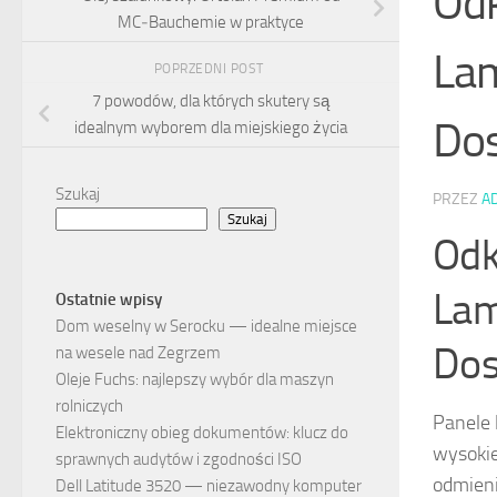
Odk
MC‑Bauchemie w praktyce
Lam
POPRZEDNI POST
7 powodów, dla których skutery są
Dos
idealnym wyborem dla miejskiego życia
Szukaj
PRZEZ
A
Szukaj
Odk
Lam
Ostatnie wpisy
Dom weselny w Serocku — idealne miejsce
Dos
na wesele nad Zegrzem
Oleje Fuchs: najlepszy wybór dla maszyn
rolniczych
Panele 
Elektroniczny obieg dokumentów: klucz do
wysokie
sprawnych audytów i zgodności ISO
odmieni
Dell Latitude 3520 — niezawodny komputer