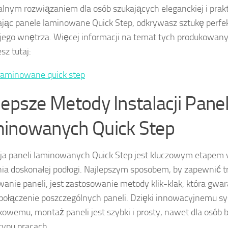
alnym rozwiązaniem dla osób szukających eleganckiej i prakt
jąc panele laminowane Quick Step, odkrywasz sztukę perf
jego wnętrza. Więcej informacji na temat tych produkowany
sz tutaj:
laminowane quick step
lepsze Metody Instalacji Panel
inowanych Quick Step
cja paneli laminowanych Quick Step jest kluczowym etapem 
ia doskonałej podłogi. Najlepszym sposobem, by zapewnić tr
anie paneli, jest zastosowanie metody klik-klak, która gwara
ołączenie poszczególnych paneli. Dzięki innowacyjnemu s
kowemu, montaż paneli jest szybki i prosty, nawet dla osób
typu pracach.