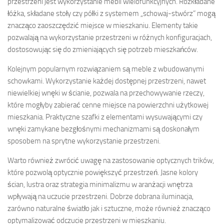
przestrzeni jest wykorzystanie mebli wielofunkcyjnych. Rozkładane
łóżka, składane stoły czy półki z systemem „schowaj-stwórz” mogą
znacząco zaoszczędzić miejsce w mieszkaniu. Elementy takie
pozwalają na wykorzystanie przestrzeni w różnych konfiguracjach,
dostosowując się do zmieniających się potrzeb mieszkańców.
Kolejnym popularnym rozwiązaniem są meble z wbudowanymi
schowkami. Wykorzystanie każdej dostępnej przestrzeni, nawet
niewielkiej wnęki w ścianie, pozwala na przechowywanie rzeczy,
które mogłyby zabierać cenne miejsce na powierzchni użytkowej
mieszkania. Praktyczne szafki z elementami wysuwającymi czy
wnęki zamykane bezgłośnymi mechanizmami są doskonałym
sposobem na sprytne wykorzystanie przestrzeni.
Warto również zwrócić uwagę na zastosowanie optycznych trików,
które pozwolą optycznie powiększyć przestrzeń. Jasne kolory
ścian, lustra oraz strategia minimalizmu w aranżacji wnętrza
wpływają na uczucie przestrzeni. Dobrze dobrana iluminacja,
zarówno naturalne światło jak i sztuczne, może również znacząco
optymalizować odczucie przestrzeni w mieszkaniu.