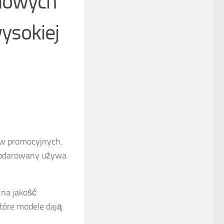
mowych
ysokiej
ów promocyjnych.
 obdarowany używa
na jakość
tóre modele dają