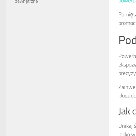
powerb
zewnętrzne
Pamięta
promocy
Po
Powerba
ekspozy
precyzy
Zainwes
klucz d
Jak 
Unikaj 
lekko w