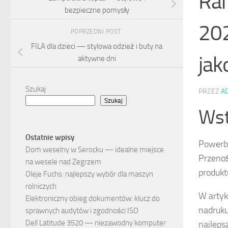
Ra
bezpieczne pomysły
202
POPRZEDNI POST
FILA dla dzieci — stylowa odzież i buty na
jak
aktywne dni
Szukaj
PRZEZ
A
Szukaj
Ws
Ostatnie wpisy
Powerba
Dom weselny w Serocku — idealne miejsce
Przeno
na wesele nad Zegrzem
produkt
Oleje Fuchs: najlepszy wybór dla maszyn
rolniczych
W artyk
Elektroniczny obieg dokumentów: klucz do
nadruku
sprawnych audytów i zgodności ISO
Dell Latitude 3520 — niezawodny komputer
najleps