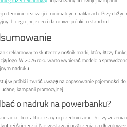
ank gadżet reklamowy
dopasowany do Twojej kampanii.
j o terminie realizacji i minimalnych nakładach. Przy dużyc
jnych negocjacje cen i darmowe próbki to standard.
dsumowanie
nk reklamowy to skuteczny nośnik marki, który łączy funkc
cją logo. W 2026 roku warto wybierać modele o sprawdzonej
jnym nadruku.
tuj w próbki i zwróć uwagę na dopasowanie pojemności do
o udanej kampanii promocyjnej.
dbać o nadruk na powerbanku?
ścierania i kontaktu z ostrymi przedmiotami. Do czyszczenia 
ilgotnej ściereczki. Nie wystawiaj urządzenia na długotrwałe 