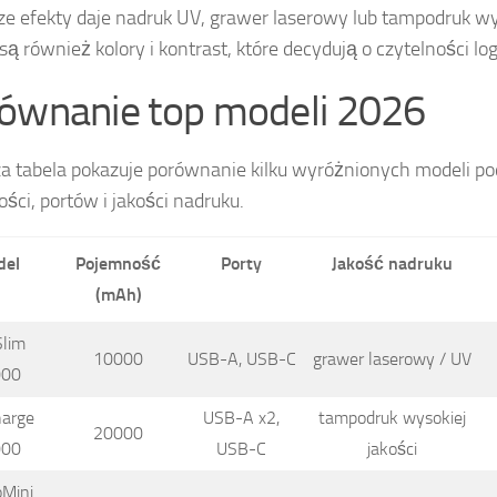
ze efekty daje nadruk UV, grawer laserowy lub tampodruk wys
ą również kolory i kontrast, które decydują o czytelności lo
ównanie top modeli 2026
a tabela pokazuje porównanie kilku wyróżnionych modeli p
ści, portów i jakości nadruku.
del
Pojemność
Porty
Jakość nadruku
(mAh)
lim
10000
USB-A, USB-C
grawer laserowy / UV
000
arge
USB-A x2,
tampodruk wysokiej
20000
000
USB-C
jakości
Mini