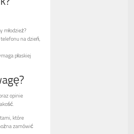
uk?
zy młodzież?
elefonu na dzień,
maga płaskiej
wagę?
raz opinie
jakość.
tami, które
 można zamówić