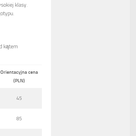
okiej klasy.
gotypu.
od kątem
Orientacyjna cena
(PLN)
45
85