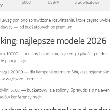
5000
USB-A
druk offsetowy
00
i uwzględniono sprawdzone rozwiązania, które często wybie
odawcy — od budżetowych po premium.
king: najlepsze modele 2026
lim 10000 — idealny balans między ceną a jakością nadru
eksponuje logo.
harge 20000 — dla kampanii premium. Większa pojemność 
 w większym formacie.
oMini 5000 — budżetowy, ale solidny. Sprawdzi się na event
awów konferencyjnych.