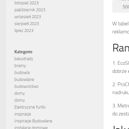
listopad 2023
50
październik 2023
wrzesień 2023
W tabel
sierpień 2023
lipiec 2023
reklam
Ran
Kategorie
balustrady
1. EcoS
bramy
dobrze 
budowla
budowlane
2. ProC
budownictwo
nadruku
domy
domy
3. Metr
Elektryczne furtki
do zest
inspiracje
Inspiracje Budowlane
instalacje domowe