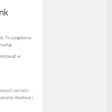
nk
ek. To urządzenie
 marką.
nwestować w
zowych cechach:
ykonania obudowy i