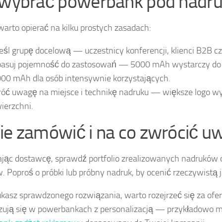
 wybrać powerbank pod nadr
arto opierać na kilku prostych zasadach:
eśl grupę docelową — uczestnicy konferencji, klienci B2B c
asuj pojemność do zastosowań — 5000 mAh wystarczy do t
00 mAh dla osób intensywnie korzystających.
óć uwagę na miejsce i technikę nadruku — większe logo wy
ierzchni.
ie zamówić i na co zwrócić u
jąc dostawcę, sprawdź portfolio zrealizowanych nadruków o
w. Poproś o próbki lub próbny nadruk, by ocenić rzeczywistą 
zukasz sprawdzonego rozwiązania, warto rozejrzeć się za ofer
izują się w powerbankach z personalizacją — przykładowo