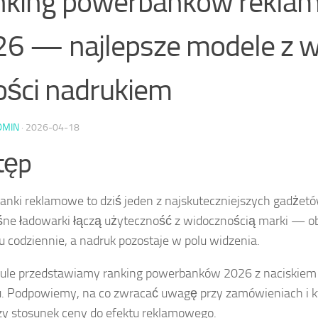
nking powerbanków rekla
6 — najlepsze modele z w
ości nadrukiem
DMIN
·
2026-04-18
tęp
nki reklamowe to dziś jeden z najskuteczniejszych gadżet
śne ładowarki łączą użyteczność z widocznością marki —
u codziennie, a nadruk pozostaje w polu widzenia.
ule przedstawiamy ranking powerbanków 2026 z naciskiem 
. Podpowiemy, na co zwracać uwagę przy zamówieniach i k
zy stosunek ceny do efektu reklamowego.