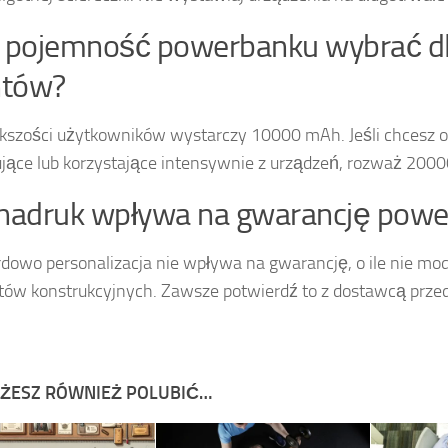
ą pojemność powerbanku wybrać d
ntów?
kszości użytkowników wystarczy 10000 mAh. Jeśli chcesz 
jące lub korzystające intensywnie z urządzeń, rozważ 200
 nadruk wpływa na gwarancję pow
dowo personalizacja nie wpływa na gwarancję, o ile nie mod
ów konstrukcyjnych. Zawsze potwierdź to z dostawcą prz
ŻESZ RÓWNIEŻ POLUBIĆ…