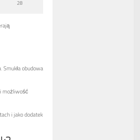
28
rają
ku. Smukła obudowa
i możliwość
ach i jako dodatek