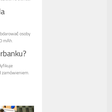
la
obdarować osoby
00 mAh.
erbanku?
yfikuje
ed zamówieniem.