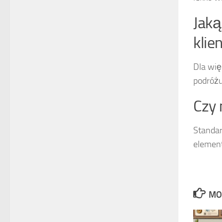
Jak
klie
Dla wię
podróżu
Czy
Standar
element
MO