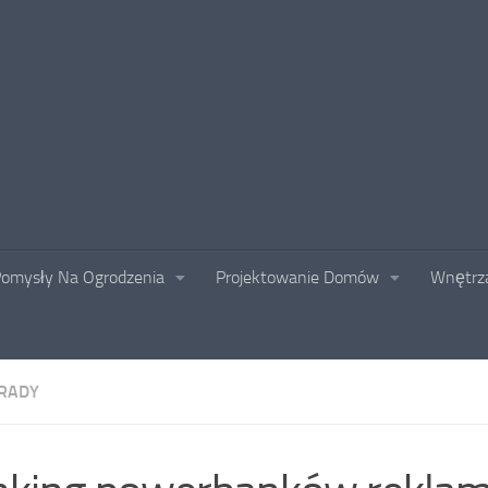
omysły Na Ogrodzenia
Projektowanie Domów
Wnętrza
RADY