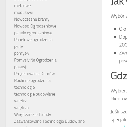
Jak
meblowe
modułowe
Wybór w
Nowoczesne bramy
Nowości Ogrodzeniowe
Okr
panele ogrodzeniowe
Dop
Panelowe ogrodzenia
200
płoty
Zwr
pomysły
pow
Pomysły Na Ogrodzenia
posesji
Gdz
Projektowanie Domów
Roślinne ogrodzenia
technologie
Wybiera
technologie budowlane
klientó
wnętrz
wnętrza
Jeśli s
Wnętrzarskie Trendy
specjal
Zaawansowane Technologie Budowlane