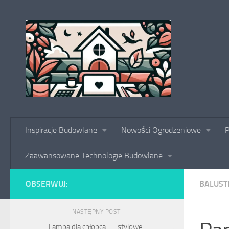
Skip to content
Inspiracje Budowlane
Nowości Ogrodzeniowe
P
Zaawansowane Technologie Budowlane
OBSERWUJ:
BALUST
NASTĘPNY POST
Lampa dla chłopca — stylowe i