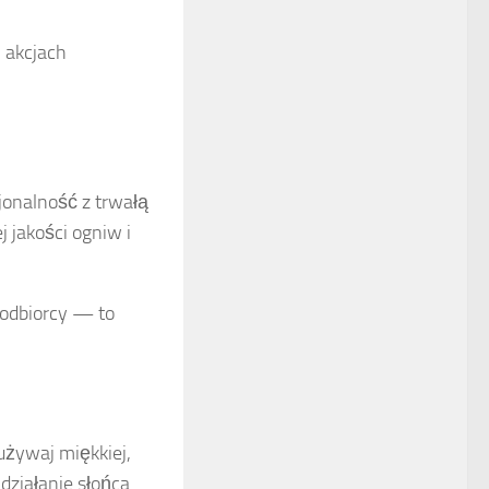
h akcjach
jonalność z trwałą
 jakości ogniw i
 odbiorcy — to
używaj miękkiej,
działanie słońca.