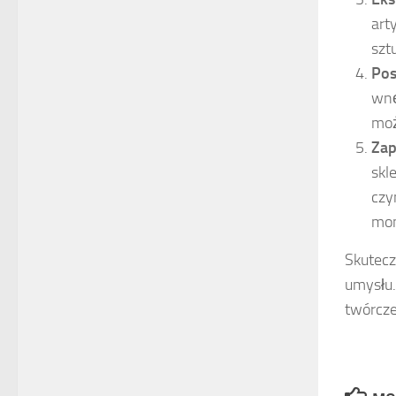
art
szt
Pos
wnę
moż
Zap
skl
czy
mo
Skutecz
umysłu.
twórcze