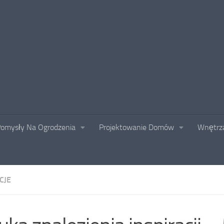
omysły Na Ogrodzenia
Projektowanie Domów
Wnętrza
CJE