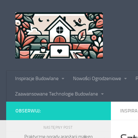
Skip to content
Inspiracje Budowlane
Nowości Ogrodzeniowe
P
Zaawansowane Technologie Budowlane
OBSERWUJ:
INSPIRA
NASTĘPNY POST
Praktyczne porady aranżacji małego