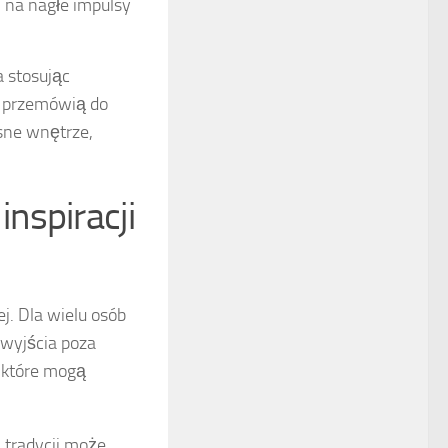
na nagłe impulsy
 stosując
e przemówią do
sne wnętrze,
nspiracji
j. Dla wielu osób
 wyjścia poza
, które mogą
 tradycji może