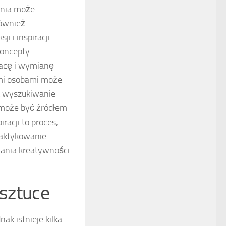
ania może
również
i i inspiracji
koncepty
racę i wymianę
ymi osobami może
t wyszukiwanie
 może być źródłem
racji to proces,
raktykowanie
jania kreatywności
 sztuce
k istnieje kilka