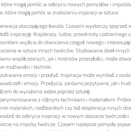
 które mogą pomóc w odkryciu nowych pomysłów i impulsó
w, które mogą pomóc w znalezieniu inspiracji w sztuce:
erwacja otaczającego świata: Czasami wystarczy spojrzeć wo
leźć inspirację. Krajobrazy, ludzie, przedmioty codziennego
 punktem wyjścia do stworzenia czegoś nowego i interesują
urzenie w sztuce innych twórców: Studiowanie dzieł innych
ówno współczesnych, jak i mistrzów przeszłości, może otwo
e możliwości i techniki.
zukiwanie emocji i przeżyć: Inspiracja może wynikać z osob
wiadczeń i emocji. Przeżycia, zarówno pozytywne, jak i trud
źcem do wyrażenia siebie poprzez sztukę.
perymentowanie z różnymi technikami i materiałami: Pró
hnik malarskich, rzeźbiarskich czy też eksploracja innych dz
wadzić do odkrycia inspiracji w nowym obszarze twórczości.
arcie na impulsy twórcze: Czasem najlepsze pomysły pojawi