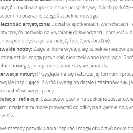
orzyć umysł na zupełnie nowe perspektywy. Niech podróże 
sobem na poznanie czegoś zupełnie nowego.
łeczność artystyczna:
Udział w spotkaniach, warsztatach i
ystycznych pozwala na wymianę doświadczeń i pomysłów z
ch wspólne dyskusje stymulują Twoją wyobraźnię.
zwykłe hobby:
Zajęcia, które wydają się zupełnie niepowią
edziną sztuki, mogą przynieść nieoczekiwane inspiracje. Spr
ełnie nowego, jak np. nurkowanie czy wspinaczka.
erwacja natury:
Przyglądanie się naturze, jej formom i pr
zwykle inspirujące. Zwróć uwagę na detale i zastanów się, j
orzystać w swojej pracy.
ytacja i refleksja:
Czas poświęcony na spokojne zastanowien
imi działaniami może prowadzić do odkrycia zupełnie nowyc
ysłów.
we metody pozyskiwania inspiracji mogą otworzyć nowe ho