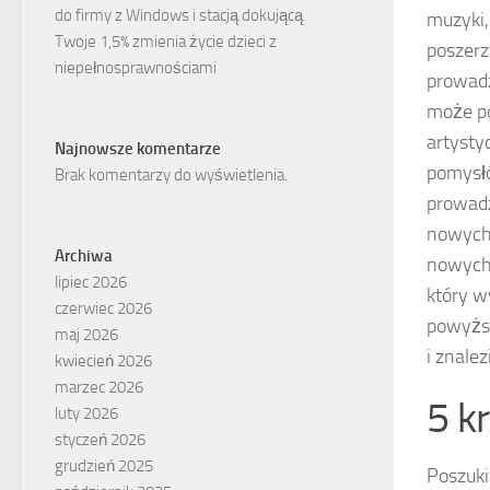
do firmy z Windows i stacją dokującą
muzyki,
Twoje 1,5% zmienia życie dzieci z
poszerz
niepełnosprawnościami
prowadz
może po
artysty
Najnowsze komentarze
pomysłó
Brak komentarzy do wyświetlenia.
prowadz
nowych
Archiwa
nowych 
lipiec 2026
który w
czerwiec 2026
powyższ
maj 2026
i znalez
kwiecień 2026
marzec 2026
5 k
luty 2026
styczeń 2026
grudzień 2025
Poszuki