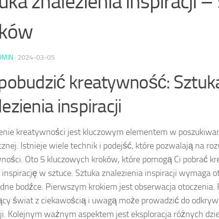
uka znalezienia inspiracji –
oków
DMIN
·
2024-03-05
 pobudzić kreatywność: Sztuk
ezienia inspiracji
nie kreatywności jest kluczowym elementem w poszukiwaniu
cznej. Istnieje wiele technik i podejść, które pozwalają na ro
ności. Oto 5 kluczowych kroków, które pomogą Ci pobrać k
 inspirację w sztuce. Sztuka znalezienia inspiracji wymaga 
dne bodźce. Pierwszym krokiem jest obserwacja otoczenia. 
ący świat z ciekawością i uwagą może prowadzić do odkry
cji. Kolejnym ważnym aspektem jest eksploracja różnych dzie