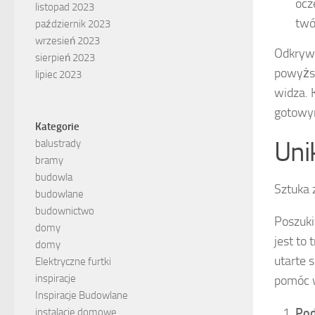
ocz
listopad 2023
twó
październik 2023
wrzesień 2023
Odkrywa
sierpień 2023
powyższ
lipiec 2023
widza. 
gotowym
Kategorie
Uni
balustrady
bramy
budowla
Sztuka 
budowlane
budownictwo
Poszuki
domy
jest to
domy
utarte 
Elektryczne furtki
inspiracje
pomóc 
Inspiracje Budowlane
Pod
instalacje domowe