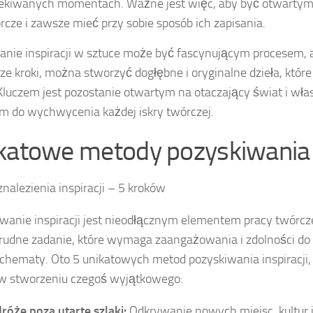
ekiwanych momentach. Ważne jest więc, aby być otwartym 
rcze i zawsze mieć przy sobie sposób ich zapisania.
nie inspiracji w sztuce może być fascynującym procesem, a
e kroki, można stworzyć dogłębne i oryginalne dzieła, któr
Kluczem jest pozostanie otwartym na otaczający świat i wła
 do wychwycenia każdej iskry twórczej.
katowe metody pozyskiwania i
znalezienia inspiracji – 5 kroków
wanie inspiracji jest nieodłącznym elementem pracy twórcze
 trudne zadanie, które wymaga zaangażowania i zdolności do
schematy. Oto 5 unikatowych metod pozyskiwania inspiracji
w stworzeniu czegoś wyjątkowego:
róże poza utarte szlaki:
Odkrywanie nowych miejsc, kultur i