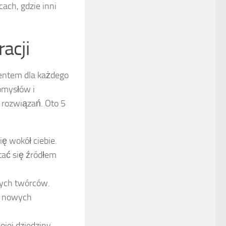
cach, gdzie inni
acji
mentem dla każdego
omysłów i
 rozwiązań. Oto 5
ię wokół ciebie.
tać się źródłem
nych twórców.
ć nowych
jej dziedziny