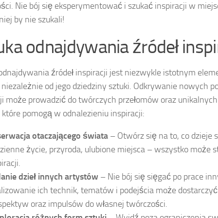
ści. Nie bój się eksperymentować i szukać inspiracji w miejs
iej by nie szukali!
uka odnajdywania źródeł inspir
odnajdywania źródeł inspiracji jest niezwykle istotnym ele
, niezależnie od jego dziedziny sztuki. Odkrywanie nowych p
cji może prowadzić do twórczych przełomów oraz unikalnych
 które pomogą w odnalezieniu inspiracji:
erwacja otaczającego świata
– Otwórz się na to, co dzieje s
zienne życie, przyroda, ulubione miejsca – wszystko może s
iracji.
anie dzieł innych artystów
– Nie bój się sięgać po prace in
lizowanie ich technik, tematów i podejścia może dostarczy
spektyw oraz impulsów do własnej twórczości.
ploracja różnych form sztuki
– Wyjdź poza ograniczenia swo