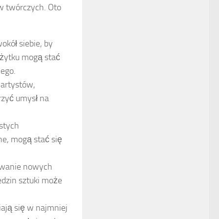
w twórczych. Oto
kół siebie, by
 użytku mogą stać
cego.
 artystów,
rzyć umysł na
istych
ne, mogą stać się
bowanie nowych
iedzin sztuki może
ają się w najmniej