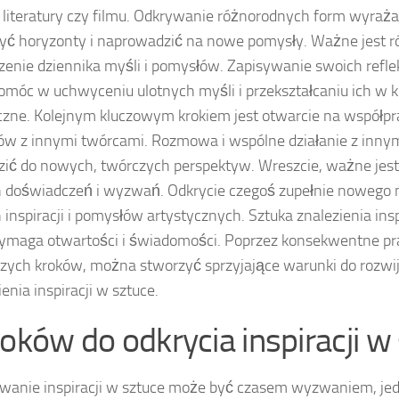
 literatury czy filmu. Odkrywanie różnorodnych form wyraż
yć horyzonty i naprowadzić na nowe pomysły. Ważne jest 
enie dziennika myśli i pomysłów. Zapisywanie swoich refleksj
móc w uchwyceniu ulotnych myśli i przekształcaniu ich w 
czne. Kolejnym kluczowym krokiem jest otwarcie na współp
w z innymi twórcami. Rozmowa i wspólne działanie z inn
ić do nowych, twórczych perspektyw. Wreszcie, ważne jes
 doświadczeń i wyzwań. Odkrycie czegoś zupełnie nowego
inspiracji i pomysłów artystycznych. Sztuka znalezienia inspi
ymaga otwartości i świadomości. Poprzez konsekwentne p
ych kroków, można stworzyć sprzyjające warunki do rozwi
ienia inspiracji w sztuce.
roków do odkrycia inspiracji w
wanie inspiracji w sztuce może być czasem wyzwaniem, jedna