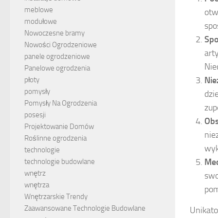
meblowe
otw
modułowe
spo
Nowoczesne bramy
Spo
Nowości Ogrodzeniowe
art
panele ogrodzeniowe
Nie
Panelowe ogrodzenia
Nie
płoty
pomysły
dzi
Pomysły Na Ogrodzenia
zup
posesji
Obs
Projektowanie Domów
nie
Roślinne ogrodzenia
wyk
technologie
Med
technologie budowlane
wnętrz
swo
wnętrza
pom
Wnętrzarskie Trendy
Zaawansowane Technologie Budowlane
Unikato