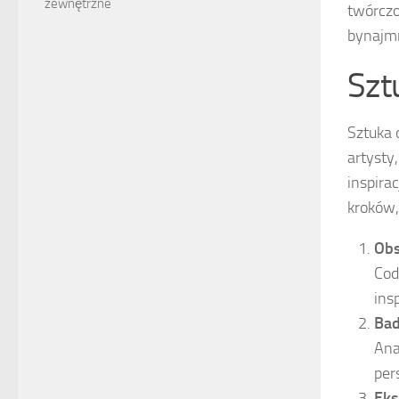
zewnętrzne
twórczo
bynajmn
Szt
Sztuka 
artysty
inspira
kroków,
Obs
Cod
insp
Bad
Ana
per
Eks