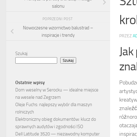
Szt
salonu
kr
POPRZEDNI POST
Nowoczesne wzornictwo balustrad –
inspiracje i trendy
PRZEZ
A
Jak
Szukaj
Szukaj
znal
Pobudze
Ostatnie wpisy
Dom weselny w Serocku — idealne miejsce
artysty
na wesele nad Zegrzem
kreatyw
Oleje Fuchs: najlepszy wybór dla maszyn
znaleźć
rolniczych
różnoro
Elektroniczny obieg dokumentów: klucz do
otaczaj
sprawnych audytów i zgodności ISO
inspira
Dell Latitude 3520 — niezawodny komputer