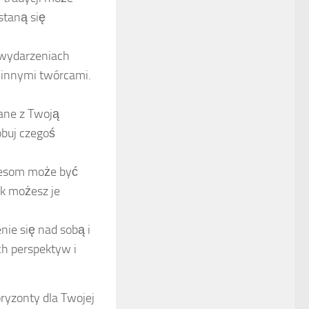
staną się
 wydarzeniach
 innymi twórcami.
zane z Twoją
óbuj czegoś
ocesom może być
ak możesz je
ie się nad sobą i
h perspektyw i
ryzonty dla Twojej