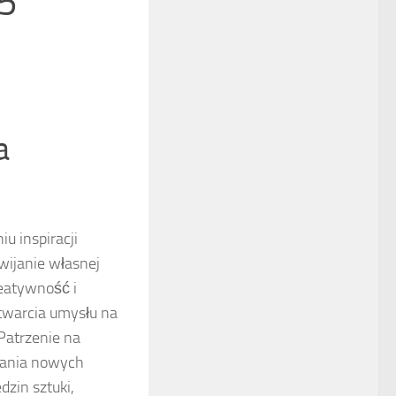
 5
a
 inspiracji
zwijanie własnej
reatywność i
otwarcia umysłu na
Patrzenie na
wania nowych
dzin sztuki,