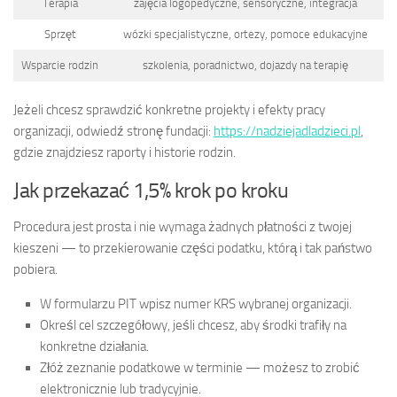
Terapia
zajęcia logopedyczne, sensoryczne, integracja
Sprzęt
wózki specjalistyczne, ortezy, pomoce edukacyjne
Wsparcie rodzin
szkolenia, poradnictwo, dojazdy na terapię
Jeżeli chcesz sprawdzić konkretne projekty i efekty pracy
organizacji, odwiedź stronę fundacji:
https://nadziejadladzieci.pl
,
gdzie znajdziesz raporty i historie rodzin.
Jak przekazać 1,5% krok po kroku
Procedura jest prosta i nie wymaga żadnych płatności z twojej
kieszeni — to przekierowanie części podatku, którą i tak państwo
pobiera.
W formularzu PIT wpisz numer KRS wybranej organizacji.
Określ cel szczegółowy, jeśli chcesz, aby środki trafiły na
konkretne działania.
Złóż zeznanie podatkowe w terminie — możesz to zrobić
elektronicznie lub tradycyjnie.