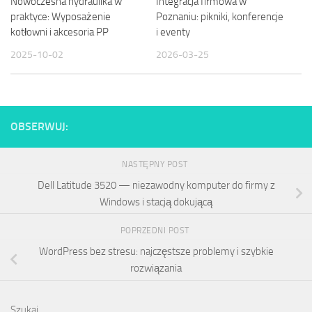
Nowoczesna hydraulika w
Integracja firmowa w
praktyce: Wyposażenie
Poznaniu: pikniki, konferencje
kotłowni i akcesoria PP
i eventy
2025-10-02
2026-03-25
OBSERWUJ:
NASTĘPNY POST
Dell Latitude 3520 — niezawodny komputer do firmy z
Windows i stacją dokującą
POPRZEDNI POST
WordPress bez stresu: najczęstsze problemy i szybkie
rozwiązania
Szukaj