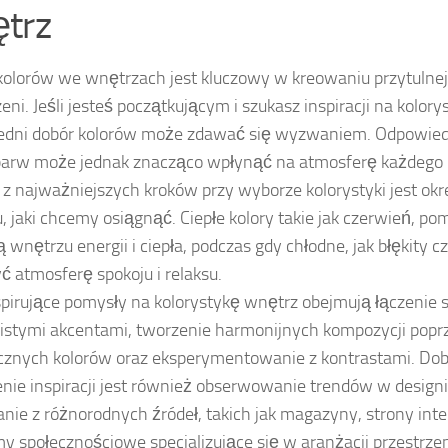
trz
olorów we wnętrzach jest kluczowy w kreowaniu przytulnej 
eni. Jeśli jesteś początkującym i szukasz inspiracji na kolor
edni dobór kolorów może zdawać się wyzwaniem. Odpowied
barw może jednak znacząco wpłynąć na atmosferę każdego 
z najważniejszych kroków przy wyborze kolorystyki jest ok
u, jaki chcemy osiągnąć. Ciepłe kolory takie jak czerwień, po
 wnętrzu energii i ciepła, podczas gdy chłodne, jak błękity c
ć atmosferę spokoju i relaksu.
spirujące pomysły na kolorystykę wnętrz obejmują łączeni
istymi akcentami, tworzenie harmonijnych kompozycji popr
cznych kolorów oraz eksperymentowanie z kontrastami. D
enie inspiracji jest również obserwowanie trendów w design
anie z różnorodnych źródeł, takich jak magazyny, strony int
my społecznościowe specjalizujące się w aranżacji przestrzen