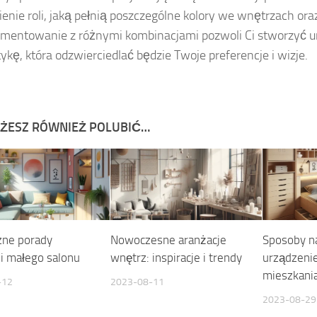
enie roli, jaką pełnią poszczególne kolory we wnętrzach ora
mentowanie z różnymi kombinacjami pozwoli Ci stworzyć 
tykę, która odzwierciedlać będzie Twoje preferencje i wizje.
ŻESZ RÓWNIEŻ POLUBIĆ…
zne porady
Nowoczesne aranżacje
Sposoby na
ji małego salonu
wnętrz: inspiracje i trendy
urządzeni
mieszkani
-12
2023-08-11
2023-08-29