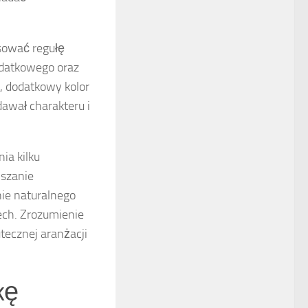
sować regułę
odatkowego oraz
, dodatkowy kolor
dawał charakteru i
a kilku
jszanie
ie naturalnego
ech. Zrozumienie
ecznej aranżacji
kę