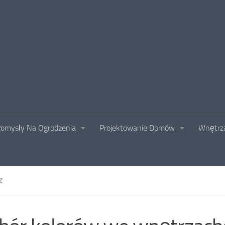
omysły Na Ogrodzenia
Projektowanie Domów
Wnętrza
Z