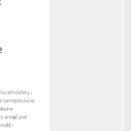
:
e
iu atmosfery i
e samopoczucie,
okładne
ży wziąć pod
lność i