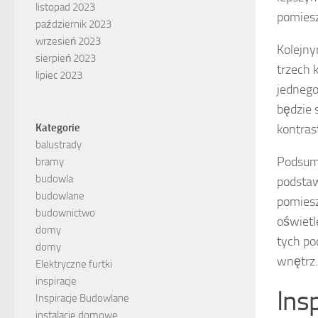
listopad 2023
pomiesz
październik 2023
wrzesień 2023
Kolejny
sierpień 2023
trzech 
lipiec 2023
jednego
będzie 
kontras
Kategorie
balustrady
Podsum
bramy
budowla
podstaw
budowlane
pomiesz
budownictwo
oświetl
domy
tych p
domy
wnętrz.
Elektryczne furtki
inspiracje
Ins
Inspiracje Budowlane
instalacje domowe