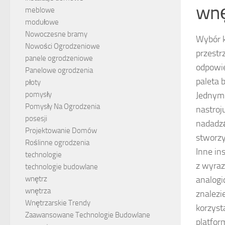
wnę
meblowe
modułowe
Nowoczesne bramy
Wybór k
Nowości Ogrodzeniowe
przestrz
panele ogrodzeniowe
odpowi
Panelowe ogrodzenia
paleta 
płoty
Jednym 
pomysły
Pomysły Na Ogrodzenia
nastroj
posesji
nadadzą
Projektowanie Domów
stworzy
Roślinne ogrodzenia
Inne in
technologie
z wyraz
technologie budowlane
analogi
wnętrz
wnętrza
znalezi
Wnętrzarskie Trendy
korzyst
Zaawansowane Technologie Budowlane
platfor