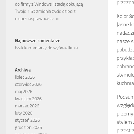
przezna
do firmy z Windows i stacją dokującą
Twoje 1,5% zmienia życie dzieci z
Kolor ś
niepełnosprawnościami
Jasne k
nadadzą
nasze s
Najnowsze komentarze
Brak komentarzy do wyświetlenia.
pobudza
przykła
dobrane
Archiwa
stymulo
lipiec 2026
kuchnia
czerwiec 2026
maj 2026
Podsum
kwiecień 2026
względe
marzec 2026
przemyś
luty 2026
styczeń 2026
stylem 
grudzień 2025
przestr