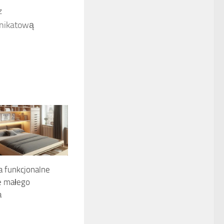
z
unikatową
 funkcjonalne
e małego
a