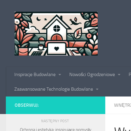
Skip to content
Inspiracje Budowlane
Nowości Ogrodzeniowe
P
Zaawansowane Technologie Budowlane
OBSERWUJ:
WNĘTR
NASTĘPNY POST
Ochrona i estetyka: inspirujące pomysły