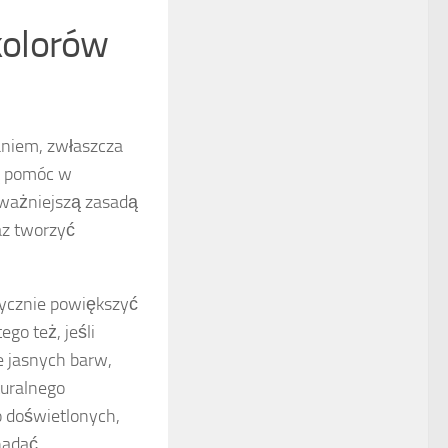
kolorów
niem, zwłaszcza
gą pomóc w
jważniejszą zasadą
az tworzyć
tycznie powiększyć
go też, jeśli
 jasnych barw,
turalnego
 doświetlonych,
nadać