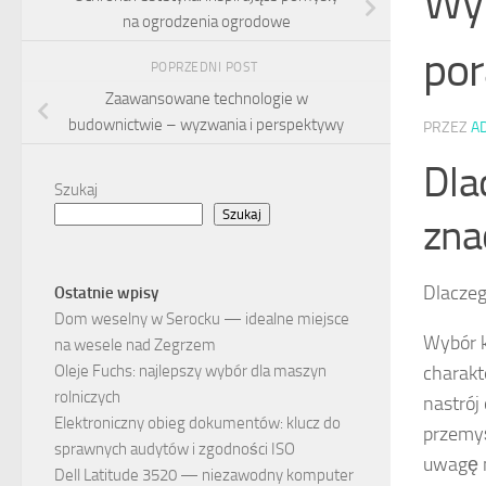
Wyb
na ogrodzenia ogrodowe
por
POPRZEDNI POST
Zaawansowane technologie w
budownictwie – wyzwania i perspektywy
PRZEZ
A
Dla
Szukaj
Szukaj
zna
Dlaczeg
Ostatnie wpisy
Dom weselny w Serocku — idealne miejsce
Wybór k
na wesele nad Zegrzem
charakt
Oleje Fuchs: najlepszy wybór dla maszyn
rolniczych
nastrój
Elektroniczny obieg dokumentów: klucz do
przemyś
sprawnych audytów i zgodności ISO
uwagę n
Dell Latitude 3520 — niezawodny komputer