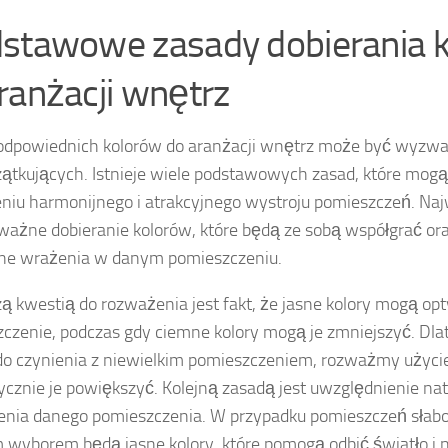
stawowe zasady dobierania 
ranżacji wnętrz
dpowiednich kolorów do aranżacji wnętrz może być wyzwa
zątkujących. Istnieje wiele podstawowych zasad, które mo
niu harmonijnego i atrakcyjnego wystroju pomieszczeń. Na
zważne dobieranie kolorów, które będą ze sobą współgrać or
ne wrażenia w danym pomieszczeniu.
ą kwestią do rozważenia jest fakt, że jasne kolory mogą op
czenie, podczas gdy ciemne kolory mogą je zmniejszyć. Dlate
 czynienia z niewielkim pomieszczeniem, rozważmy użycie
ycznie je powiększyć. Kolejną zasadą jest uwzględnienie na
enia danego pomieszczenia. W przypadku pomieszczeń słabo
 wyborem będą jasne kolory, które pomogą odbić światło i 