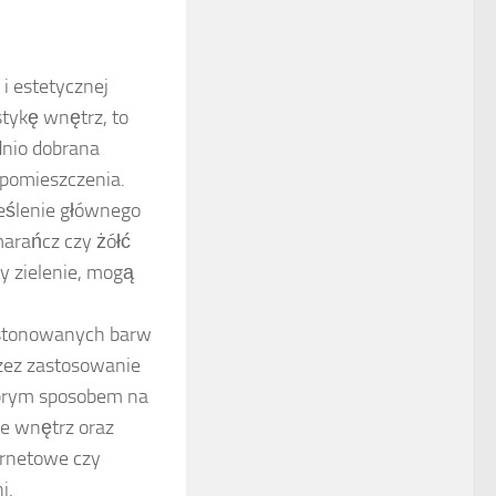
i estetycznej
ystykę wnętrz, to
nio dobrana
pomieszczenia.
reślenie głównego
marańcz czy żółć
zy zielenie, mogą
e stonowanych barw
zez zastosowanie
obrym sposobem na
ie wnętrz oraz
ernetowe czy
i.