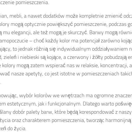
czenie pomieszczenia.
cian, mebli, a nawet dodatków może kompletnie zmienić odcz
olory mogą optycznie powiększyć pomieszczenie, podczas g
 mu elegancji, ale też mogą je skurczyć. Barwy mogą równ
amopoczucie – choć każdy kolor ma potencjał zarówno kojący
jący, to jednak różnią się indywidualnym oddziaływaniem na
d, zieleń i niebieski są kojące, a czerwony i żółty pobudzają 
 kolory mogą zatem wspierać nas w relaksie, koncentracji, 
wać nasze apetyty, co jest istotne w pomieszczeniach takich
.
owując, wybór kolorów we wnętrzach ma ogromne znaczen
m estetycznym, jak i funkcjonalnym. Dlatego warto poświęc
lany dobór palety barw, które będą korespondować z naszy
życia oraz charakterem pomieszczenia, tworząc harmonijną
zeń do życia.