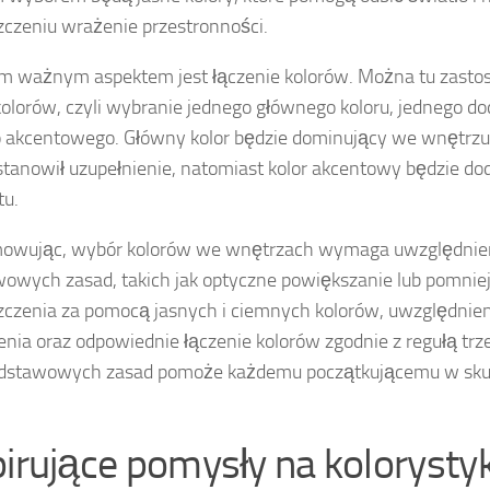
czeniu wrażenie przestronności.
m ważnym aspektem jest łączenie kolorów. Można tu zasto
kolorów, czyli wybranie jednego głównego koloru, jednego d
 akcentowego. Główny kolor będzie dominujący we wnętrzu
stanowił uzupełnienie, natomiast kolor akcentowy będzie do
tu.
owując, wybór kolorów we wnętrzach wymaga uwzględnieni
owych zasad, takich jak optyczne powiększanie lub pomnie
czenia za pomocą jasnych i ciemnych kolorów, uwzględnien
enia oraz odpowiednie łączenie kolorów zgodnie z regułą trz
odstawowych zasad pomoże każdemu początkującemu w skut
pirujące pomysły na kolorysty