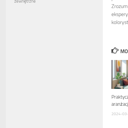
zewnętrzne
Zrozumi
ekspery
kolorys
MO
Praktyc
aranżac
2024-03