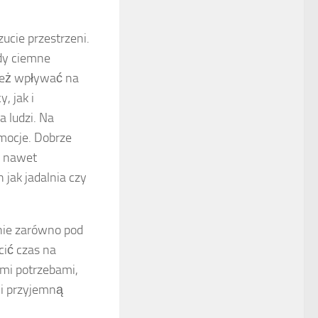
ucie przestrzeni.
dy ciemne
ież wpływać na
, jak i
 ludzi. Na
emocje. Dobrze
a nawet
 jak jadalnia czy
ie zarówno pod
ić czas na
mi potrzebami,
 i przyjemną