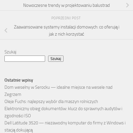
Nowoczesne trendy w projektowaniu balustrad
POPRZEDNI POST
Zaawansowane systemy instalacji domowych: co oferują i
jak z nich korzystać
Szukaj
Szukaj
Ostatnie wpisy
Dom weselny w Serocku — idealne miejsce na wesele nad
Zegrzem
Oleje Fuchs: najlepszy wybór dla maszyn rolniczych
Elektroniczny obieg dokumentów: klucz do sprawnych audytów i
zgodności ISO
Dell Latitude 3520 — niezawodny komputer do firmy z Windows i
stacją dokującą