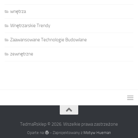
wnętrza
Wnętrzarskie Trendy
Zaawansowane Technologie Budowlane
zewnętrzne
TedmaRsklep © 2026. Wszelkie prawa zastrzeżone
Oparte na
- Zaprojektowany z
Motyw Hueman