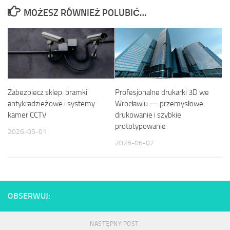
MOŻESZ RÓWNIEŻ POLUBIĆ…
Zabezpiecz sklep: bramki
Profesjonalne drukarki 3D we
antykradzieżowe i systemy
Wrocławiu — przemysłowe
kamer CCTV
drukowanie i szybkie
prototypowanie
2026-05-01
2026-06-07
OBSERWUJ:
NASTĘPNY POST