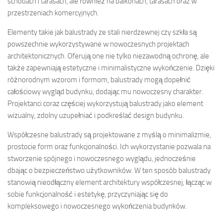
schodach i tarasach, ale również na balkonach, tarasach oraz w
przestrzeniach komercyjnych.
Elementy takie jak balustrady ze stali nierdzewnej czy szkła są
powszechnie wykorzystywane w nowoczesnych projektach
architektonicznych. Oferują one nie tylko niezawodną ochronę, ale
także zapewniają estetyczne i minimalistyczne wykończenie. Dzięki
różnorodnym wzorom i formom, balustrady mogą dopełnić
całościowy wygląd budynku, dodając mu nowoczesny charakter.
Projektanci coraz częściej wykorzystują balustrady jako element
wizualny, zdolny uzupełniać i podkreślać design budynku.
Współczesne balustrady są projektowane z myślą o minimalizmie,
prostocie form oraz funkcjonalności. Ich wykorzystanie pozwala na
stworzenie spójnego i nowoczesnego wyglądu, jednocześnie
dbając o bezpieczeństwo użytkowników. W ten sposób balustrady
stanowią nieodłączny element architektury współczesnej, łącząc w
sobie funkcjonalność i estetykę, przyczyniając się do
kompleksowego i nowoczesnego wykończenia budynków.