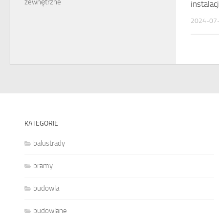
zewnętrzne
instala
2024-07
KATEGORIE
balustrady
bramy
budowla
budowlane