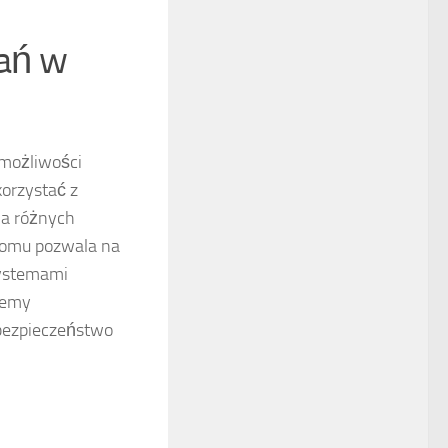
zań w
 możliwości
korzystać z
ia różnych
domu pozwala na
systemami
żemy
 bezpieczeństwo
h