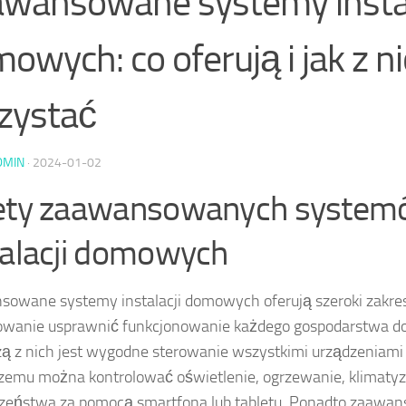
wansowane systemy instal
owych: co oferują i jak z n
zystać
DMIN
·
2024-01-02
ety zaawansowanych syste
talacji domowych
owane systemy instalacji domowych oferują szeroki zakres
owanie usprawnić funkcjonowanie każdego gospodarstwa 
ą z nich jest wygodne sterowanie wszystkimi urządzeniami 
czemu można kontrolować oświetlenie, ogrzewanie, klimaty
czeństwa za pomocą smartfona lub tabletu. Ponadto zaawa