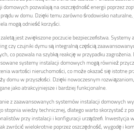
cji domowych pozwalają na oszczędność energii poprzez zo
 prądu w domu. Dzięki temu zarówno środowisko naturalne, ja
iela mogą odnieść korzyści.
 zaletą jest zwiększone poczucie bezpieczeństwa. Systemy
ing czy czujniki dymu są integralną częścią zaawansowanych
h, co pozwala na szybką reakcję w przypadku zagrożenia.
owane systemy instalacji domowych mogą również przyczy
enia wartości nieruchomości, co może okazać się istotne p
ży domu w przyszłości. Dzięki nowoczesnym rozwiązaniom,
gane jako atrakcyjniejsze i bardziej funkcjonalne.
tanie z zaawansowanych systemów instalacji domowych w
 stopnia wiedzy technicznej, dlatego warto skorzystać z p
onalistów przy instalacji i konfiguracji urządzeń. Inwestycja
nak zwrócić wielokrotnie poprzez oszczędność, wygodę i komfo