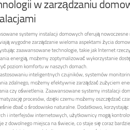
hnologii w zarządzaniu domo
talacjami
owane systemy instalacji domowych oferują nowoczesne r
wiają wygodne zarządzanie wieloma aspektami życia domo
stując zaawansowane technologie, takie jak Internet rzeczy 
ania energią, możemy zoptymalizować wykorzystanie dost
zyć poziom komfortu w naszych domach.
zastosowaniu inteligentnych czujników, systemów monitorin
nia zdalnego, możemy efektywnie zarządzać zużyciem energ
nia czy oświetlenia. Zaawansowane systemy instalacji d
matyzację procesów, dzięki czemu możemy oszczędzać czas 
eśnie dbać o środowisko naturalne. Dodatkowo, korzystając z
ch i interfejsów internetowych, użytkownicy mogą kontrol
cje z dowolnego miejsca na świecie, co staje się coraz bardzie