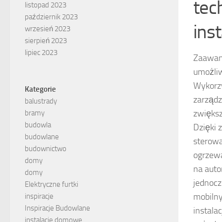
tec
listopad 2023
październik 2023
ins
wrzesień 2023
sierpień 2023
lipiec 2023
Zaawans
umożli
Wykorzy
Kategorie
zarządz
balustrady
zwięks
bramy
budowla
Dzięki 
budowlane
sterowa
budownictwo
ogrzewa
domy
na auto
domy
jednocz
Elektryczne furtki
mobilny
inspiracje
Inspiracje Budowlane
instala
instalacje domowe