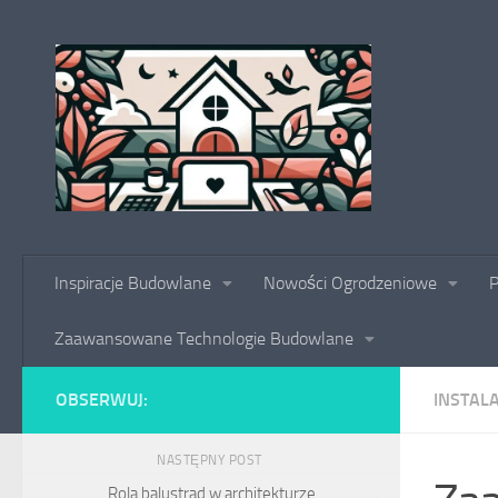
Skip to content
Inspiracje Budowlane
Nowości Ogrodzeniowe
P
Zaawansowane Technologie Budowlane
OBSERWUJ:
INSTAL
NASTĘPNY POST
Rola balustrad w architekturze