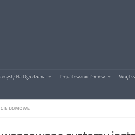
omysły Na Ogrodzenia
Projektowanie Domów
Wnętrza
ACJE DOMOWE