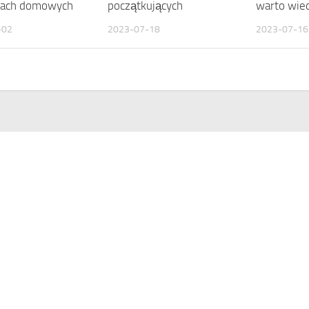
cjach domowych
początkujących
warto wie
-02
2023-07-18
2023-07-16