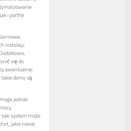
ptymalizowanie
k i portfel
 alarmowe,
 instalacji
 Dodatkowo,
nić się do
rzy ewentualnej
 takie domy są
ymaga jednak
omocy
 w taki system może
rt, jakie niesie