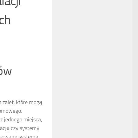
acji
ich
mów
 zalet, które mogą
domowego.
z jednego miejsca,
zację czy systemy
nsowane systemy