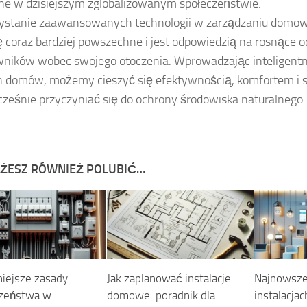
e w dzisiejszym zglobalizowanym społeczeństwie.
ystanie zaawansowanych technologii w zarządzaniu domow
ię coraz bardziej powszechne i jest odpowiedzią na rosnące 
ników wobec swojego otoczenia. Wprowadzając inteligentn
 domów, możemy cieszyć się efektywnością, komfortem i 
cześnie przyczyniać się do ochrony środowiska naturalnego.
ŻESZ RÓWNIEŻ POLUBIĆ…
iejsze zasady
Jak zaplanować instalacje
Najnowsze
czeństwa w
domowe: poradnik dla
instalacja