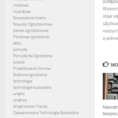
pożądan
meblowe
Wykorz
modułowe
staje s
Nowoczesne bramy
użytkow
Nowości Ogrodzeniowe
naszych
panele ogrodzeniowe
Panelowe ogrodzenia
a jedno
płoty
pomysły
Pomysły Na Ogrodzenia
posesji
MO
Projektowanie Domów
Roślinne ogrodzenia
technologie
technologie budowlane
wnętrz
wnętrza
Wnętrzarskie Trendy
Najważn
Zaawansowane Technologie Budowlane
bezpie