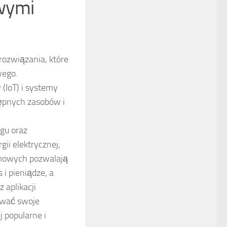
wymi
ozwiązania, które
wego.
(IoT) i systemy
ępnych zasobów i
gu oraz
ii elektrycznej,
omowych pozwalają
i pieniądze, a
 aplikacji
ować swoje
j popularne i