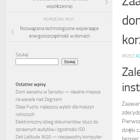
Zaa
współczesnej
dom
POPRZEDNI POST
Rozwiązania technologiczne wspierające
kor
energooszczędność w domach
Szukaj
PRZEZ
A
Szukaj
Zal
ins
Ostatnie wpisy
Dom weselny w Serocku — idealne miejsce
na wesele nad Zegrzem
Zaawans
Oleje Fuchs: najlepszy wybór dla maszyn
zdecyd
rolniczych
Pierwsz
Elektroniczny obieg dokumentów: klucz do
dzięki 
sprawnych audytów i zgodności ISO
Dell Latitude 3520 — niezawodny komputer
bezpie