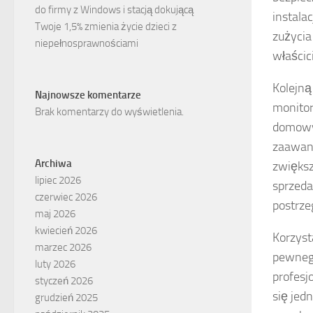
do firmy z Windows i stacją dokującą
instala
Twoje 1,5% zmienia życie dzieci z
zużycia
niepełnosprawnościami
właścic
Kolejną
Najnowsze komentarze
monitor
Brak komentarzy do wyświetlenia.
domowyc
zaawans
Archiwa
zwiększ
lipiec 2026
sprzeda
czerwiec 2026
postrze
maj 2026
kwiecień 2026
Korzys
marzec 2026
pewnego
luty 2026
profesj
styczeń 2026
się jed
grudzień 2025